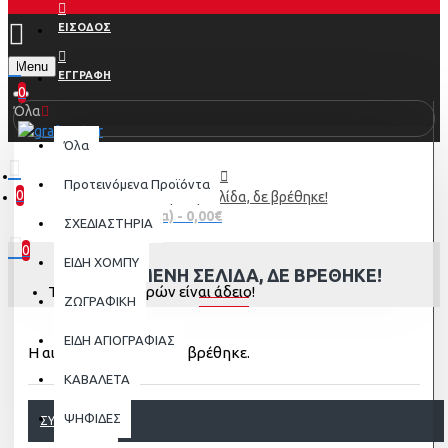
ΕΙΣΟΔΟΣ
Menu
ΕΓΓΡΑΦΗ
0
Όλα
Όλα
Προτεινόμενα Προϊόντα
0
Η αιτούμενη σελίδα, δε βρέθηκε!
0 προϊόν(τα) - 0,00€
ΣΧΕΔΙΑΣΤΗΡΙΑ
0
ΕΙΔΗ ΧΟΜΠΥ
Η ΑΙΤΟΎΜΕΝΗ ΣΕΛΊΔΑ, ΔΕ ΒΡΈΘΗΚΕ!
Το καλάθι αγορών είναι άδειο!
ΖΩΓΡΑΦΙΚΗ
ΕΙΔΗ ΑΓΙΟΓΡΑΦΙΑΣ
Η αιτούμενη σελίδα, δε βρέθηκε.
ΚΑΒΑΛΕΤΑ
ΨΗΦΙΔΕΣ
ΣΥΝΈΧΕΙΑ